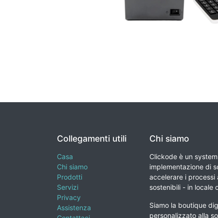
Collegamenti utili
Chi siamo
Casa
Clickode è un system 
Chi siamo
implementazione di so
Prodotti
accelerare i processi a
Servizi
sostenibili - in locale 
Privacy
Siamo la boutique digi
Assistenza
personalizzato alla so
Contattaci