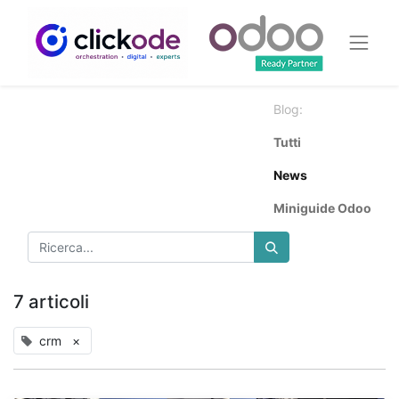
Blog:
Tutti
News
Miniguide Odoo
7 articoli
crm
×