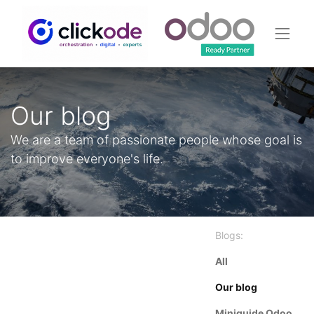
Our blog
We are a team of passionate people whose goal is
to improve everyone's life.
Blogs:
All
Our blog
Miniguide Odoo