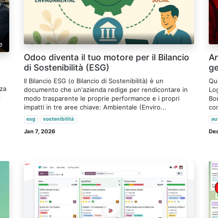
e
Odoo diventa il tuo motore per il Bilancio
An
di Sostenibilità (ESG)
ge
Il Bilancio ESG (o Bilancio di Sostenibilità) è un
Qu
nza
documento che un'azienda redige per rendicontare in
Lo
l
modo trasparente le proprie performance e i propri
Bo
impatti in tre aree chiave: Ambientale (Enviro...
con
esg
sostenibilità
au
Jan 7, 2026
Dec