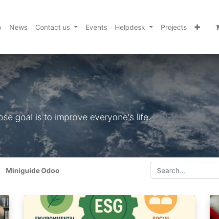
p
News
Contact us
Events
Helpdesk
Projects
e goal is to improve everyone's life.
Miniguide Odoo