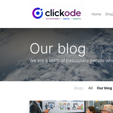
Home
Sho
Our blog
We are a team of passionate people whos
Blogs:
All
Our blog