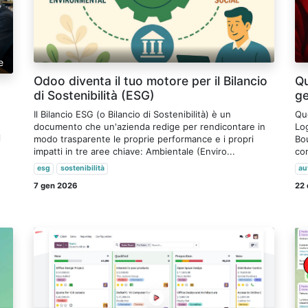
e
Odoo diventa il tuo motore per il Bilancio
Qu
di Sostenibilità (ESG)
ge
Il Bilancio ESG (o Bilancio di Sostenibilità) è un
Qu
documento che un'azienda redige per rendicontare in
Lo
l
modo trasparente le proprie performance e i propri
Bo
impatti in tre aree chiave: Ambientale (Enviro...
con
esg
sostenibilità
au
7 gen 2026
22 